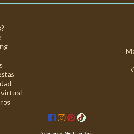
s?
?
ing
Ma
s
estas
idad
virtual
tros



Salamanca, Ate, Lima, Perú