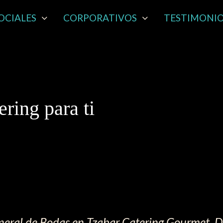
OCIALES
CORPORATIVOS
TESTIMONI
ring para ti
neral de Bodas en Tzabar Catering Gourmet. 