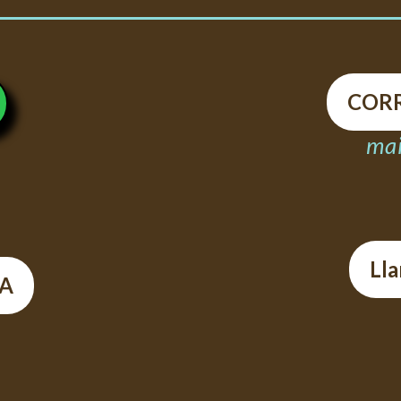
COR
mai
Ll
A