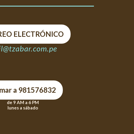
REO ELECTRÓNICO
l@tzabar.com.pe
amar a 981576832
de 9 AM a 6 PM
lunes a sábado