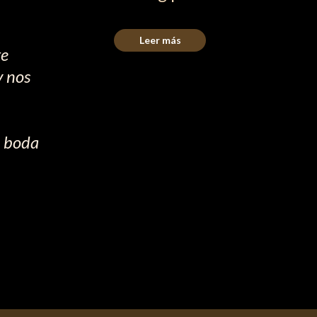
Leer más
te
y nos
a boda