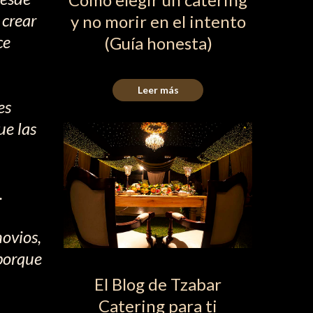
 crear
y no morir en el intento
ce
(Guía honesta)
Leer más
es
ue las
.
novios,
 porque
El Blog de Tzabar
Catering para ti