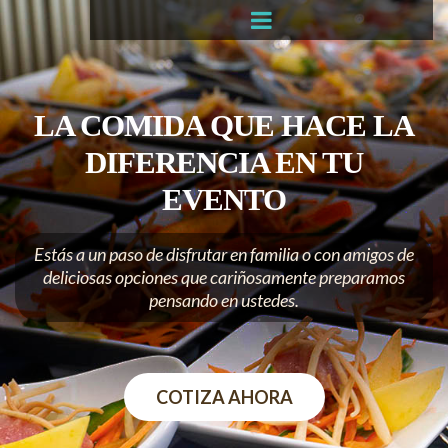
LA COMIDA QUE HACE LA
DIFERENCIA EN TU
EVENTO
Estás a un paso de disfrutar en familia o con amigos de
deliciosas opciones que cariñosamente preparamos
pensando en ustedes.
COTIZA AHORA